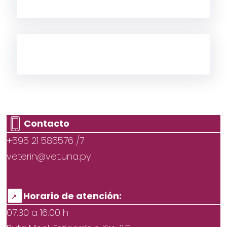
Contacto
+595 21 585576 /7
veterin@vet.una.py
Horario de atención:
07:30 a 16:00 h