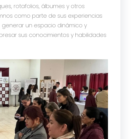
es, rotafolios, álbumes y otros
umnos como parte de sus experiencias
có generar un espacio dinámico y
xpresar sus conocimientos y habilidades