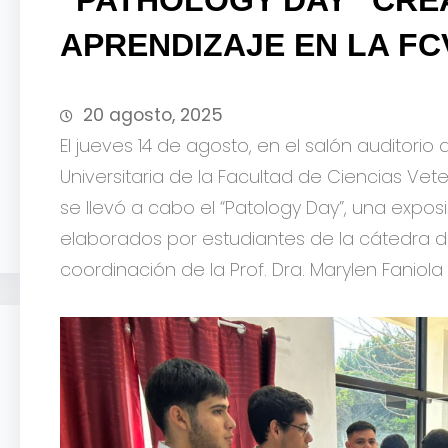
APRENDIZAJE EN LA FC
20 agosto, 2025
El jueves 14 de agosto, en el salón auditori
Universitaria de la Facultad de Ciencias Veteri
se llevó a cabo el “Patology Day”, una expos
elaborados por estudiantes de la cátedra d
coordinación de la Prof. Dra. Marylen Faniol