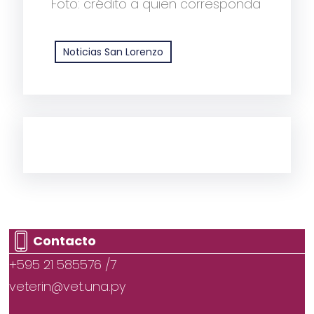
Foto: crédito a quien corresponda
Noticias San Lorenzo
Contacto
+595 21 585576 /7
veterin@vet.una.py