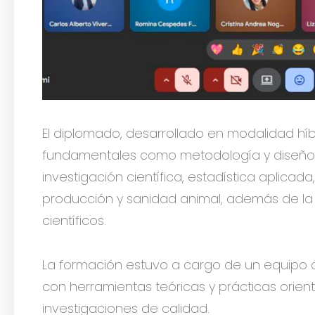
El diplomado, desarrollado en modalidad hí
fundamentales como metodología y diseños d
investigación científica, estadística aplicad
producción y sanidad animal, además de la 
científicos.
La formación estuvo a cargo de un equipo
con herramientas teóricas y prácticas orient
investigaciones de calidad.