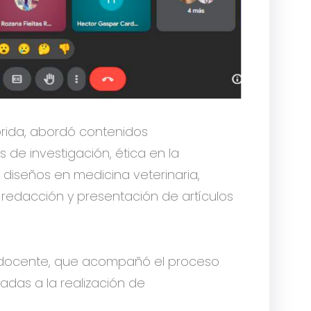
brida, abordó contenidos
e investigación, ética en la
a, diseños en medicina veterinaria,
redacción y presentación de artículos
 docente, que acompañó el proceso
adas a la realización de