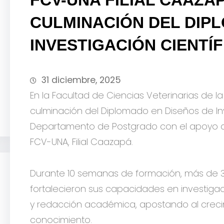
CULMINACIÓN DEL DIP
INVESTIGACIÓN CIENTÍF
31 diciembre, 2025
En la Facultad de Ciencias Veterinarias de la
culminación del Diplomado en Diseños de Inv
Departamento de Postgrado con el apoyo d
FCV-UNA, Filial Caazapá.
Durante 10 semanas de formación, más de 30
fortalecieron sus capacidades en investigación
y redacción académica, apostando al crecimi
conocimiento.