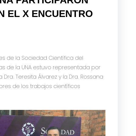
 EL X ENCUENTRO
es de la Sociedad Científica del
ias de la UNA estuvo representada por
a Dra. Teresita Álvarez y la Dra. Rossana
es de los trabajos científicos