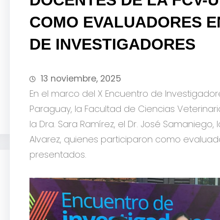
COMO EVALUADORES EN
DE INVESTIGADORES
13 noviembre, 2025
En el marco del X Encuentro de Investigador
Paraguay, la Facultad de Ciencias Veterinar
la Dra. Sara Ramírez, el Dr. José Samaniego, l
Alvarez, quienes participaron como evaluador
presentados.