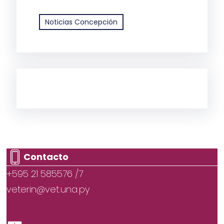
Noticias Concepción
Contacto
+595 21 585576 /7
veterin@vet.una.py