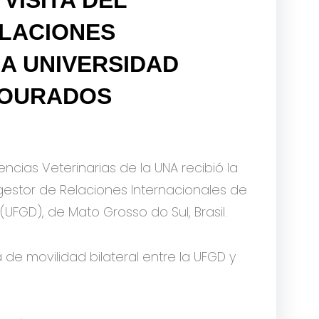
LACIONES
A UNIVERSIDAD
DOURADOS
encias Veterinarias de la UNA recibió la
a, gestor de Relaciones Internacionales de
UFGD), de Mato Grosso do Sul, Brasil.
 de movilidad bilateral entre la UFGD y