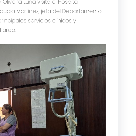
Oliveira Luna visitó el Hospital
Claudia Martínez, jefa del Departamento
rincipales servicios clínicos y
 área.