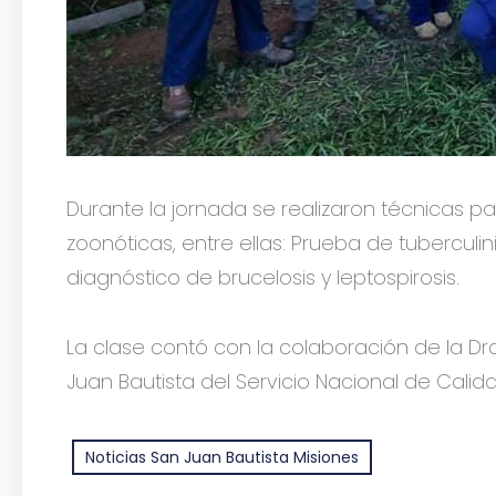
Durante la jornada se realizaron técnicas 
zoonóticas, entre ellas: Prueba de tuberculi
diagnóstico de brucelosis y leptospirosis.
La clase contó con la colaboración de la Dra
Juan Bautista del Servicio Nacional de Calid
Noticias San Juan Bautista Misiones