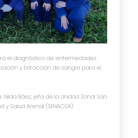
para el diagnóstico de enfermedades
nización y Extracción de sangre para el
. Nilda Báez, jefa de la Unidad Zonal San
ad y Salud Animal (SENACSA).