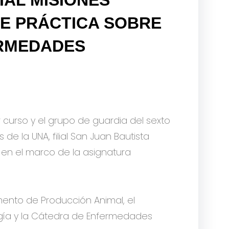
SE PRÁCTICA SOBRE
ERMEDADES
er curso y el grupo de guardia del sexto
de la UNA, filial San Juan Bautista
a en el marco de la asignatura
mento de Producción Animal, el
gía y la Cátedra de Enfermedades