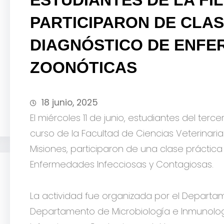
PARTICIPARON DE CLA
DIAGNÓSTICO DE ENF
ZOONÓTICAS
18 junio, 2025
El miércoles 11 de junio, estudiantes del terc
curso de la Facultad de Ciencias Veterinarias 
Misiones, participaron de una clase práctic
Enfermedades Infecciosas y Contagiosas.
La actividad fue organizada por el Departa
Departamento de Microbiología e Inmunolo