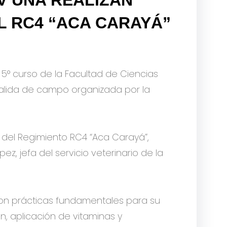
L RC4 “ACA CARAYÁ”
l 5° curso de la Facultad de Ciencias
salida de campo organizada por la
s del Regimiento RC4 “Aca Carayá”,
z, jefa del servicio veterinario de la
aron prácticas fundamentales para su
, aplicación de vitaminas y