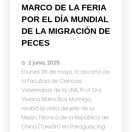
MARCO DE LA FERIA
POR EL DÍA MUNDIAL
DE LA MIGRACIÓN DE
PECES
2 junio, 2025
El lunes 26 de mayo, la decana de
la Facultad de Ciencias
Veterinarias de la UNA, Prof. Dra.
Viviana María Ríos Morínigo,
recibió la visita del jefe de la
Misión Técnica de la República de
China (Taiwán) en Paraguay, Ing.