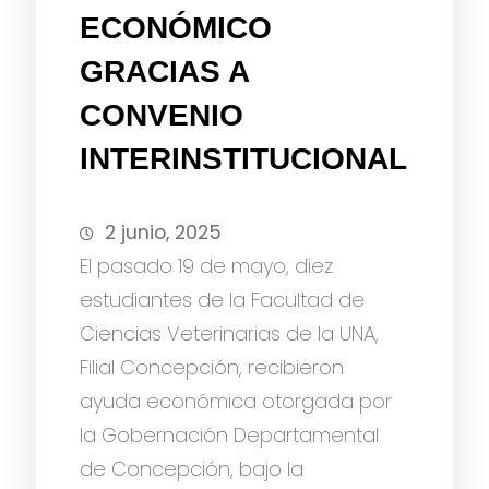
ECONÓMICO
GRACIAS A
CONVENIO
INTERINSTITUCIONAL
2 junio, 2025
El pasado 19 de mayo, diez
estudiantes de la Facultad de
Ciencias Veterinarias de la UNA,
Filial Concepción, recibieron
ayuda económica otorgada por
la Gobernación Departamental
de Concepción, bajo la