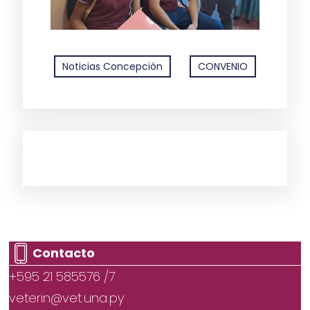
Noticias Concepción
CONVENIO
Contacto
+595 21 585576 /7
veterin@vet.una.py