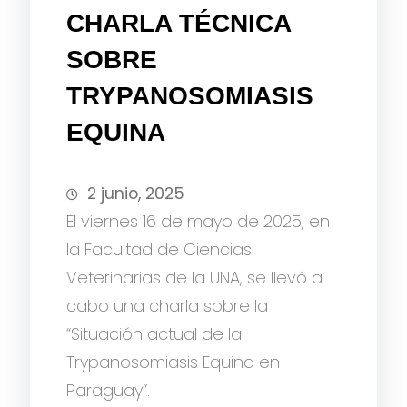
CHARLA TÉCNICA
SOBRE
TRYPANOSOMIASIS
EQUINA
2 junio, 2025
El viernes 16 de mayo de 2025, en
la Facultad de Ciencias
Veterinarias de la UNA, se llevó a
cabo una charla sobre la
“Situación actual de la
Trypanosomiasis Equina en
Paraguay”.