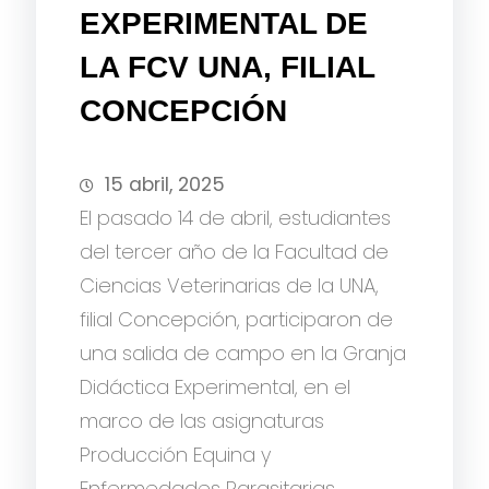
EXPERIMENTAL DE
LA FCV UNA, FILIAL
CONCEPCIÓN
15 abril, 2025
El pasado 14 de abril, estudiantes
del tercer año de la Facultad de
Ciencias Veterinarias de la UNA,
filial Concepción, participaron de
una salida de campo en la Granja
Didáctica Experimental, en el
marco de las asignaturas
Producción Equina y
Enfermedades Parasitarias.