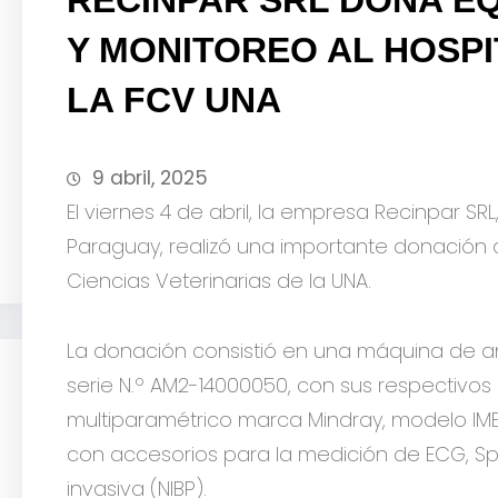
Y MONITOREO AL HOSPI
LA FCV UNA
9 abril, 2025
El viernes 4 de abril, la empresa Recinpar SRL
Paraguay, realizó una importante donación al
Ciencias Veterinarias de la UNA.
La donación consistió en una máquina de a
serie N.º AM2-14000050, con sus respectivos
multiparamétrico marca Mindray, modelo IME
con accesorios para la medición de ECG, SpO
invasiva (NIBP).