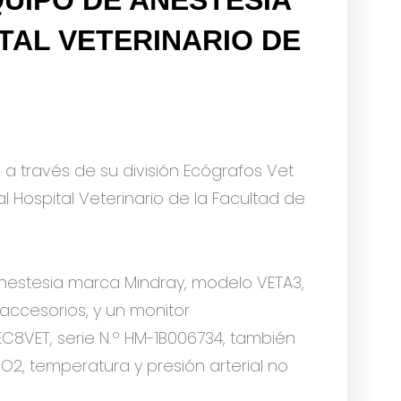
TAL VETERINARIO DE
, a través de su división Ecógrafos Vet
 Hospital Veterinario de la Facultad de
nestesia marca Mindray, modelo VETA3,
 accesorios, y un monitor
C8VET, serie N.º HM-1B006734, también
2, temperatura y presión arterial no