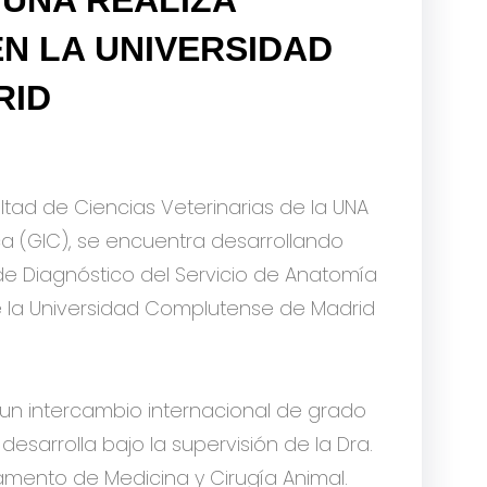
N LA UNIVERSIDAD
RID
ultad de Ciencias Veterinarias de la UNA
ica (GIC), se encuentra desarrollando
e Diagnóstico del Servicio de Anatomía
 de la Universidad Complutense de Madrid
 un intercambio internacional de grado
desarrolla bajo la supervisión de la Dra.
amento de Medicina y Cirugía Animal.