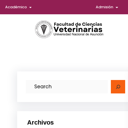
Académico
Admisión
Saltar
al
contenido
B
u
s
c
a
Archivos
r