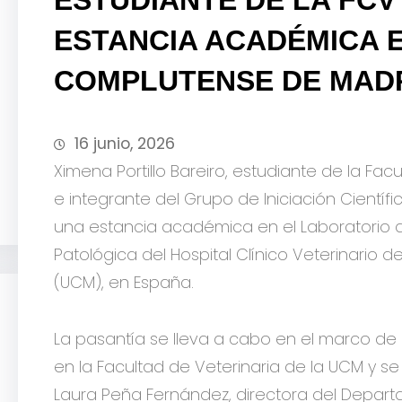
ESTANCIA ACADÉMICA E
COMPLUTENSE DE MAD
16 junio, 2026
Ximena Portillo Bareiro, estudiante de la Fac
e integrante del Grupo de Iniciación Científ
una estancia académica en el Laboratorio d
Patológica del Hospital Clínico Veterinario
(UCM), en España.
La pasantía se lleva a cabo en el marco de
en la Facultad de Veterinaria de la UCM y se 
Laura Peña Fernández, directora del Depart