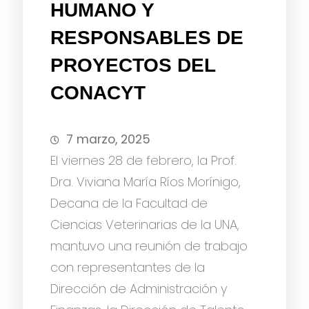
HUMANO Y
RESPONSABLES DE
PROYECTOS DEL
CONACYT
7 marzo, 2025
El viernes 28 de febrero, la Prof.
Dra. Viviana María Ríos Morínigo,
Decana de la Facultad de
Ciencias Veterinarias de la UNA,
mantuvo una reunión de trabajo
con representantes de la
Dirección de Administración y