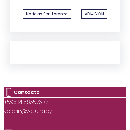
Noticias San Lorenzo
ADMISIÓN
Contacto
+595 21 585576 /7
veterin@vet.una.py