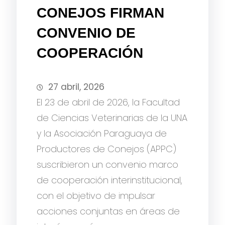
CONEJOS FIRMAN
CONVENIO DE
COOPERACIÓN
27 abril, 2026
El 23 de abril de 2026, la Facultad
de Ciencias Veterinarias de la UNA
y la Asociación Paraguaya de
Productores de Conejos (APPC)
suscribieron un convenio marco
de cooperación interinstitucional,
con el objetivo de impulsar
acciones conjuntas en áreas de