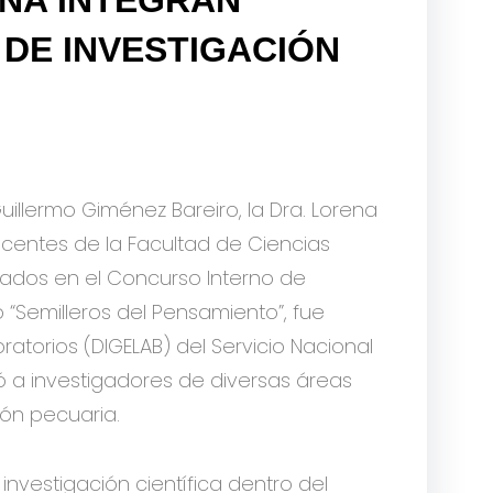
DE INVESTIGACIÓN
Guillermo Giménez Bareiro, la Dra. Lorena
docentes de la Facultad de Ciencias
urados en el Concurso Interno de
o “Semilleros del Pensamiento”, fue
atorios (DIGELAB) del Servicio
Nacional
ó a investigadores de diversas áreas
ión pecuaria.
nvestigación científica dentro del