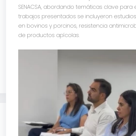
SENACSA, abordando temáticas clave para el 
trabajos presentados se incluyeron estudi
en bovinos y porcinos, resistencia antimicro
de productos apícolas.