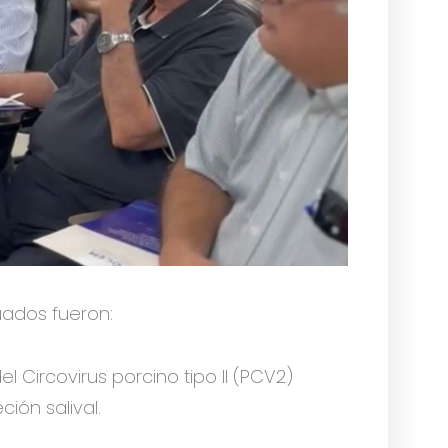
uados fueron:
Circovirus porcino tipo II (PCV2)
ión salival.