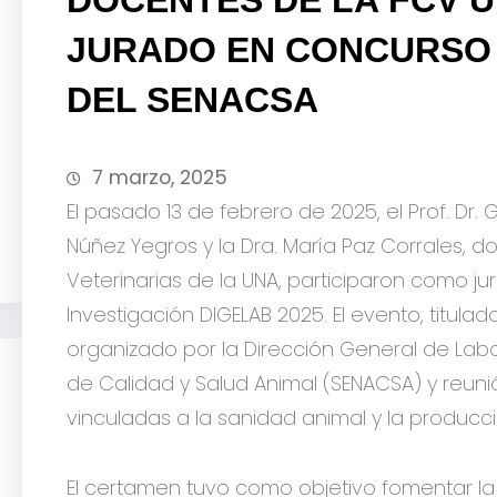
JURADO EN CONCURSO 
DEL SENACSA
7 marzo, 2025
El pasado 13 de febrero de 2025, el Prof. Dr. 
Núñez Yegros y la Dra. María Paz Corrales, 
Veterinarias de la UNA, participaron como j
Investigación DIGELAB 2025. El evento, titulad
organizado por la Dirección General de Labor
de Calidad y Salud Animal (SENACSA) y reuni
vinculadas a la sanidad animal y la producc
El certamen tuvo como objetivo fomentar la i