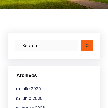
B
u
s
c
a
Archivos
r
julio 2026
junio 2026
mayo 2026