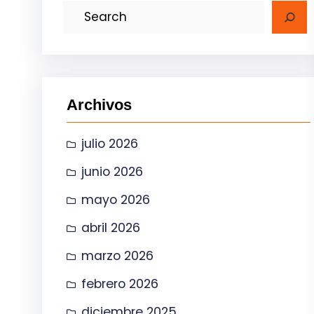
B
u
s
c
a
Archivos
r
julio 2026
junio 2026
mayo 2026
abril 2026
marzo 2026
febrero 2026
diciembre 2025