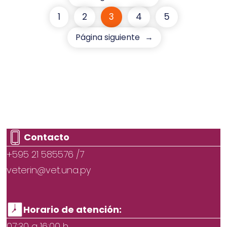
1
2
3
4
5
Página siguiente
→
Contacto
+595 21 585576 /7
veterin@vet.una.py
Horario de atención:
07:30 a 16:00 h