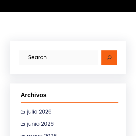
B
u
s
c
a
Archivos
r
julio 2026
junio 2026
mayo 2026