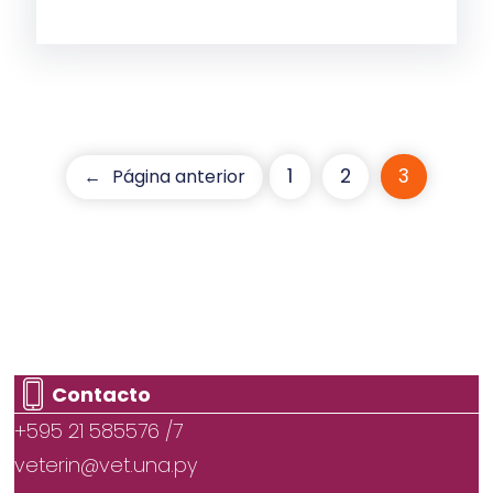
1
2
3
←
Página anterior
Contacto
+595 21 585576 /7
veterin@vet.una.py