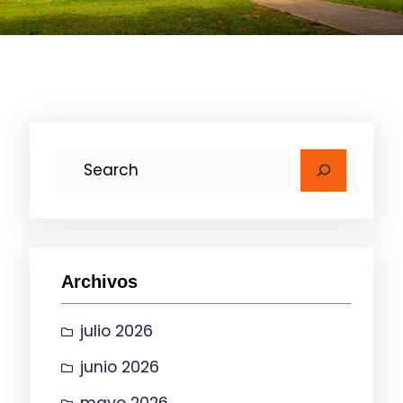
B
u
s
c
a
Archivos
r
julio 2026
junio 2026
mayo 2026